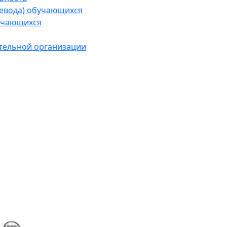
ревода) обучающихся
учающихся
тельной организации